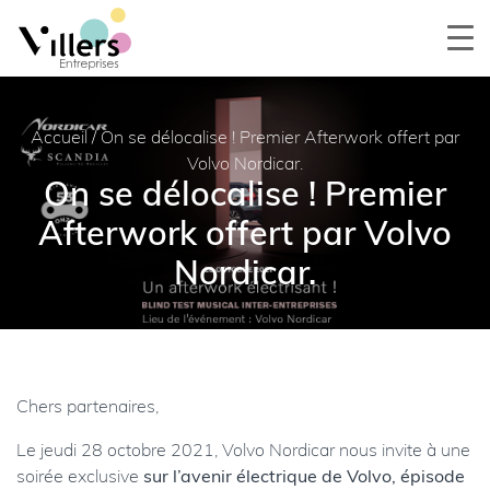
Accueil
/
On se délocalise ! Premier Afterwork offert par
Volvo Nordicar.
On se délocalise ! Premier
Afterwork offert par Volvo
Nordicar.
Chers partenaires,
Le jeudi 28 octobre 2021, Volvo Nordicar nous invite à une
soirée exclusive
sur l’avenir électrique de Volvo, épisode