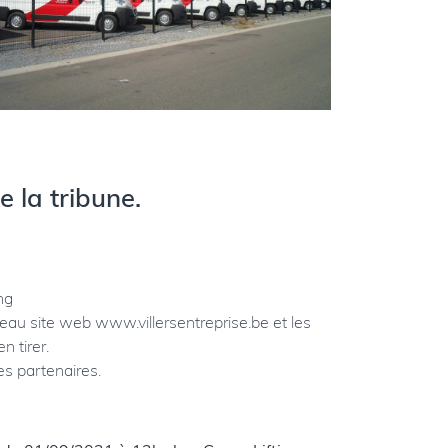
 la tribune.
ng
veau site web
www.villersentreprise.be
et les
 tirer.
es partenaires.