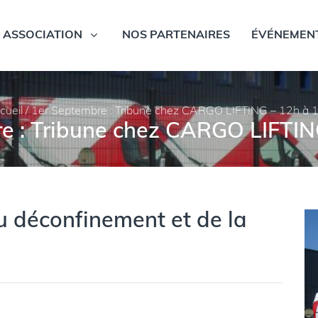
ASSOCIATION
NOS PARTENAIRES
ÉVÉNEMENT
cueil
/
1er Septembre : Tribune chez CARGO LIFTING – 12h à 
e : Tribune chez CARGO LIFTIN
u déconfinement et de la