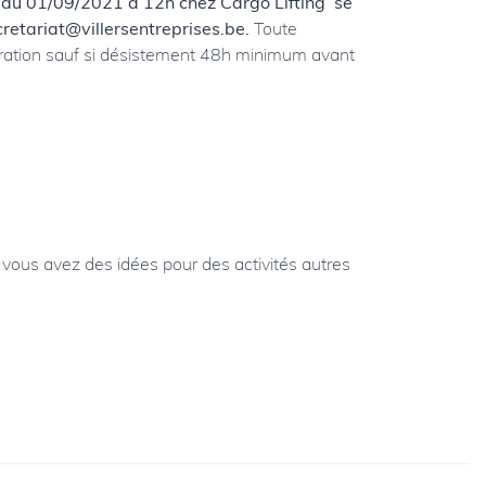
e du 01/09/2021 à 12h chez Cargo Lifting se
ecretariat@villersentreprises.be.
Toute
uration sauf si désistement 48h minimum avant
 vous avez des idées pour des activités autres